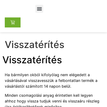
Keres pénzt otthonról
Nemzetközi Franchise értékesítés
Visszatérítés
Visszatérítés
Ha bármilyen okból kifolyólag nem elégedett a
vásárlásával visszavesszük a felbontatlan termék a
vásárlástól számított 14 napon belül.
Minden csomagolási anyag érintetlen kell legyen
ahhoz hogy vissza tudjuk venni és visszaáru részleg
újra értékesíthetőnek minősítse.