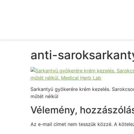
anti-saroksarkan
Sarkantyú gyökerére krém kezelés. Sarokcson
műtét nélkül
Vélemény, hozzászólá
Az e-mail címet nem tesszük közzé.
A kötel