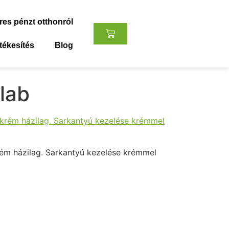
res pénzt otthonról
tékesítés
Blog
lab
rém házilag. Sarkantyú kezelése krémmel