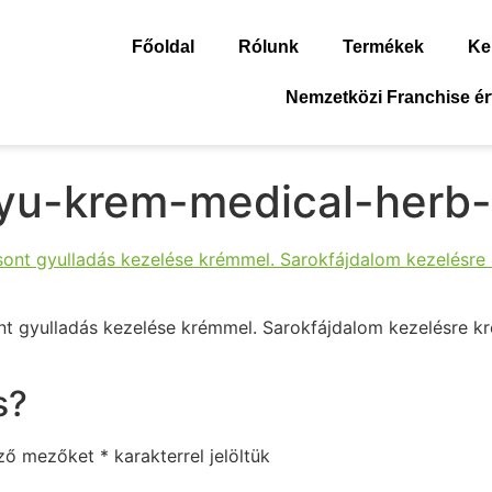
Főoldal
Rólunk
Termékek
Ke
Nemzetközi Franchise ér
tyu-krem-medical-herb-
t gyulladás kezelése krémmel. Sarokfájdalom kezelésre k
s?
ező mezőket
*
karakterrel jelöltük